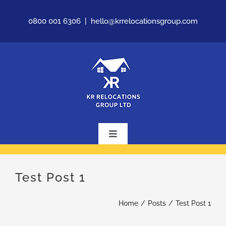
Skip
0800 001 6306
|
hello@krrelocationsgroup.com
to
content
Toggle
Navigation
Home
Test Post 1
About Us
Home
Posts
Test Post 1