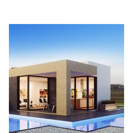
Our Services
Our Properties
View
Larger
Corporates & Professionals
Image
Agents
FAQs
Contact Us